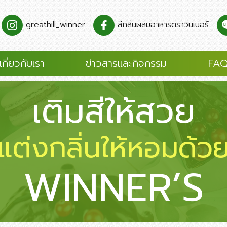
greathill_winner
สีกลิ่นผสมอาหารตราวินเนอร์
เกี่ยวกับเรา
ข่าวสารและกิจกรรม
FAQ
เติมสีให้สวย
แต่งกลิ่นให้หอมด้ว
WINNER’S