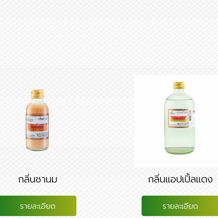
กลิ่นชานม
กลิ่นแอปเปิ้ลแดง
รายละเอียด
รายละเอียด