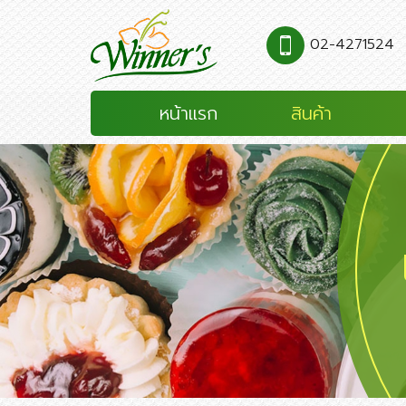
02-4271524
หน้าแรก
สินค้า