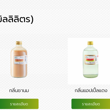
ลลิลิตร)
กลิ่นชานม
กลิ่นแอปเปิ้ลแดง
รายละเอียด
รายละเอียด