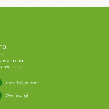
TD.
 2 ซอย 33 ถนน
ง กทม. 10150
greathill_winner
@winnergh