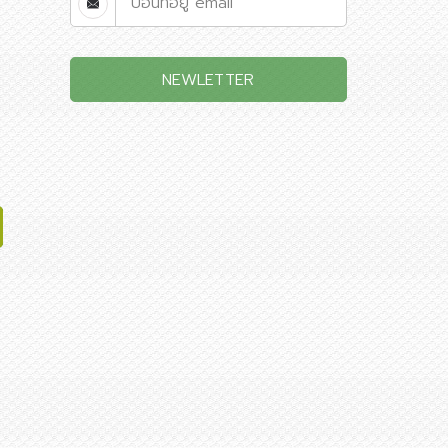
NEWLETTER