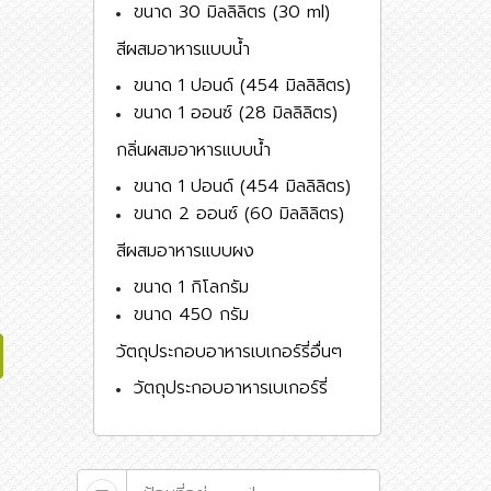
ขนาด 30 มิลลิลิตร (30 ml)
สีผสมอาหารแบบน้ำ
ขนาด 1 ปอนด์ (454 มิลลิลิตร)
ขนาด 1 ออนซ์ (28 มิลลิลิตร)
กลิ่นผสมอาหารแบบน้ำ
ขนาด 1 ปอนด์ (454 มิลลิลิตร)
ขนาด 2 ออนซ์ (60 มิลลิลิตร)
สีผสมอาหารแบบผง
ขนาด 1 กิโลกรัม
ขนาด 450 กรัม
วัตถุประกอบอาหารเบเกอร์รี่อื่นๆ
วัตถุประกอบอาหารเบเกอร์รี่