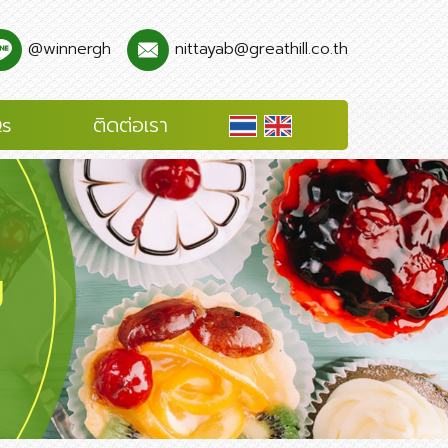
@winnergh
nittayab@greathill.co.th
s
ติดต่อเรา
ย