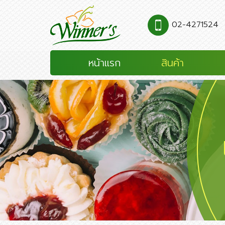
02-4271524
หน้าแรก
สินค้า