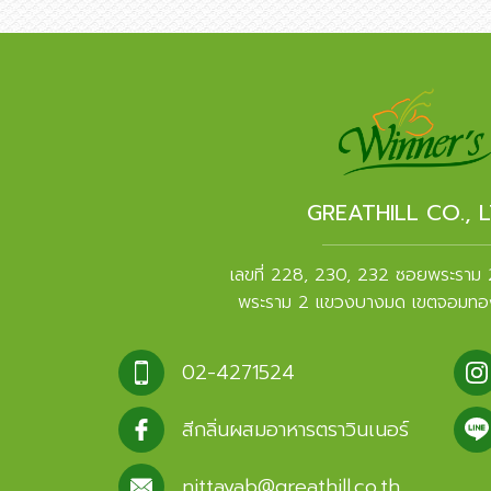
GREATHILL CO., L
เลขที่ 228, 230, 232 ซอยพระราม
พระราม 2 แขวงบางมด เขตจอมทอ
02-4271524
สีกลิ่นผสมอาหารตราวินเนอร์
nittayab@greathill.co.th