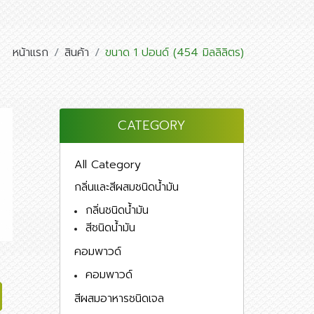
หน้าแรก
สินค้า
ขนาด 1 ปอนด์ (454 มิลลิลิตร)
CATEGORY
All Category
กลิ่นและสีผสมชนิดน้ำมัน
กลิ่นชนิดน้ำมัน
สีชนิดน้ำมัน
คอมพาวด์
คอมพาวด์
สีผสมอาหารชนิดเจล