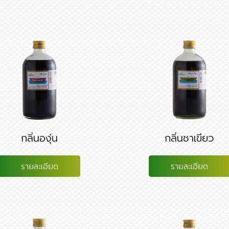
กลิ่นองุ่น
กลิ่นชาเขียว
รายละเอียด
รายละเอียด