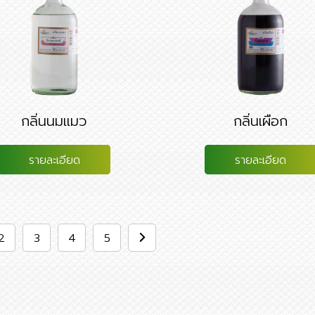
กลิ่นนมแมว
กลิ่นเผือก
รายละเอียด
รายละเอียด
2
3
4
5