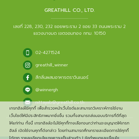
GREATHILL CO., LTD.
เลขที่ 228, 230, 232 ซอยพระราม 2 ซอย 33 ถนนพระราม 2
แขวงบางมด เขตจอมทอง กทม. 10150
02-4271524
greathill_winner
สีกลิ่นผสมอาหารตราวินเนอร์
@winnergh
nittayab@greathill.co.th
เกรทฮิลล์ใช้คุกกี้ เพื่อสำรวจหน้าเว็บไซต์และสามารถวิเคราะห์การใช้งาน
เว็บไซต์ให้มีประสิทธิภาพมากยิ่งขึ้น รวมทั้งสามารถส่งมอบบริการที่ดีที่สุด
ให้แก่ท่าน ทั้งนี้ เกรทฮิลล์จะไม่ใช้คุกกี้ทางเลือกจนกว่าท่านจะอนุญาตให้เกรท
ฮิลล์ เปิดใช้งานคุกกี้ดังกล่าว โดยท่านสามารถศึกษารายละเอียดการใช้คุกกี้
ได้จาก
รายละเอียดนโยบายความเป็นส่วนตัว
|
ข้อกำหนดและเงื่อนไข