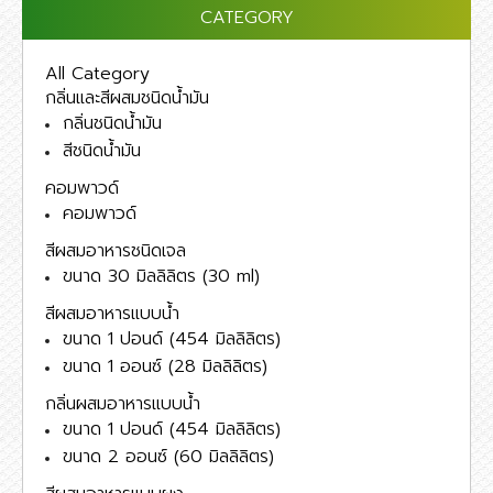
CATEGORY
All Category
กลิ่นและสีผสมชนิดน้ำมัน
กลิ่นชนิดน้ำมัน
สีชนิดน้ำมัน
คอมพาวด์
คอมพาวด์
สีผสมอาหารชนิดเจล
ขนาด 30 มิลลิลิตร (30 ml)
สีผสมอาหารแบบน้ำ
ขนาด 1 ปอนด์ (454 มิลลิลิตร)
ขนาด 1 ออนซ์ (28 มิลลิลิตร)
กลิ่นผสมอาหารแบบน้ำ
ขนาด 1 ปอนด์ (454 มิลลิลิตร)
ขนาด 2 ออนซ์ (60 มิลลิลิตร)